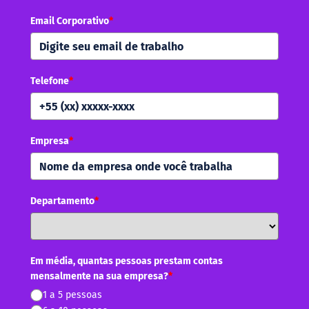
Email Corporativo
*
Telefone
*
Empresa
*
Departamento
*
Em média, quantas pessoas prestam contas
mensalmente na sua empresa?
*
1 a 5 pessoas