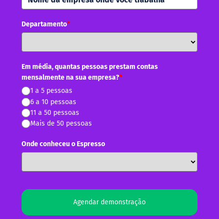
Departamento
*
Em média, quantas pessoas prestam contas
mensalmente na sua empresa?
*
1 a 5 pessoas
6 a 10 pessoas
11 a 50 pessoas
Mais de 50 pessoas
Onde conheceu o Espresso
Agendar demonstração