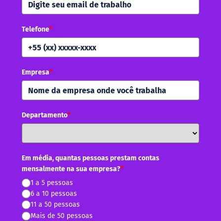
Telefone
*
Empresa
*
Departamento
*
Em média, quantas pessoas prestam contas
mensalmente na sua empresa?
*
1 a 5 pessoas
6 a 10 pessoas
11 a 50 pessoas
Mais de 50 pessoas