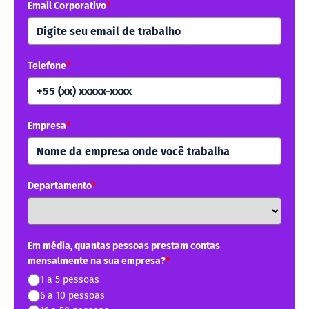
Email Corporativo
*
Telefone
*
Empresa
*
Departamento
*
Em média, quantas pessoas prestam contas
mensalmente na sua empresa?
*
1 a 5 pessoas
6 a 10 pessoas