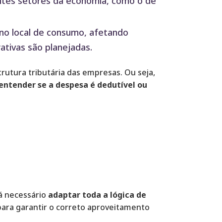
ntes setores da economia, como o de
s no local de consumo, afetando
tivas são planejadas.
utura tributária das empresas. Ou seja,
entender se a despesa é dedutível ou
rá necessário
adaptar toda a lógica de
para garantir o correto aproveitamento