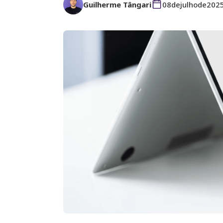
Guilherme Tângari
08
de
julho
de
202