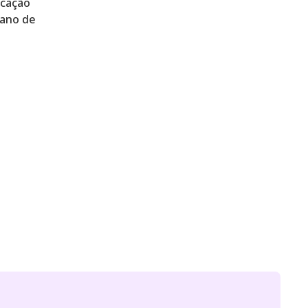
icação
lano de