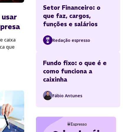
Setor Financeiro: o
que faz, cargos,
 usar
funções e salários
mpresa
e caixa
Redação espresso
ica que
Fundo fixo: o que é e
como funciona a
caixinha
Fábio Antunes